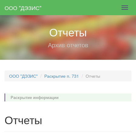
Skip
ООО "ДЭЗИС"
Toggl
to
navig
main
content
Отчеты
Архив отчетов
ООО "ДЭЗИС"
Раскрытие п. 731
Отчеты
Раскрытие информации
Отчеты