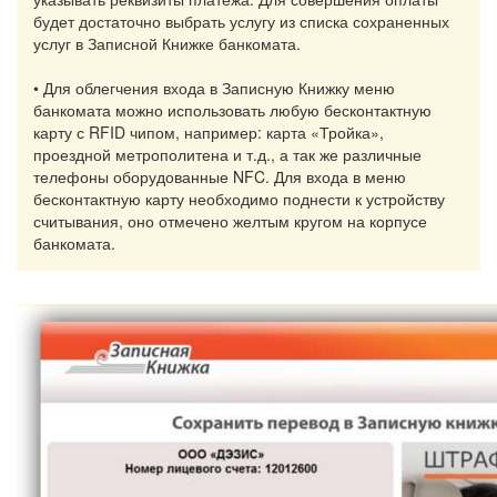
будет
достаточно
выбрать
услугу
из
списка
сохраненных
услуг
в
Записной
Книжке
банкомата
.
• Для
облегчения
входа
в
Записную
Книжку
меню
банкомата
можно
использовать
любую
бесконтактную
карту
с RFID
чипом
,
например
:
карта
«
Тройка
»,
проездной
метрополитена
и т.д., а так
же
различные
телефоны
оборудованные
NFC. Для
входа
в
меню
бесконтактную
карту
необходимо
поднести
к
устройству
считывания
, оно
отмечено
желтым
кругом
на
корпусе
банкомата
.