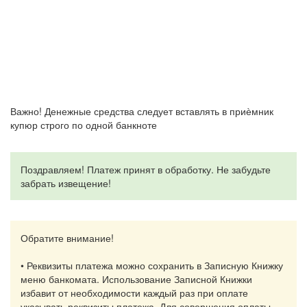
Важно
!
Денежные
средства
следует
вставлять
в
приѐмник
купюр
строго
по
одной
банкноте
Поздравляем
!
Платеж
принят
в
обработку
.
Не
забудьте
забрать
извещение
!
Обратите
внимание
!
•
Реквизиты
платежа
можно
сохранить
в
Записную
Книжку
меню
банкомата
.
Использование
Записной
Книжки
избавит
от
необходимости
каждый
раз при
оплате
указывать
реквизиты
платежа
. Для
совершения
оплаты