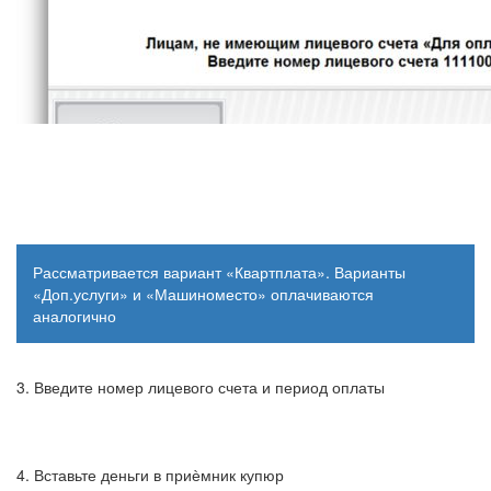
Рассматривается
вариант
«
Квартплата
».
Варианты
«Доп.услуги» и «
Машиноместо
»
оплачиваются
аналогично
3.
Введите
номер
лицевого
счета
и
период
оплаты
4.
Вставьте
деньги
в
приѐмник
купюр