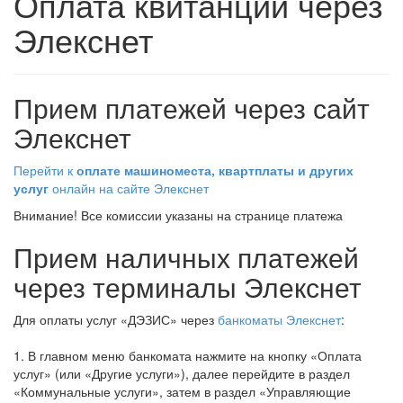
Оплата квитанции через
Элекснет
Прием
платежей
через
сайт
Элекснет
Перейти
к
оплате
машиноместа
,
квартплаты
и
других
услуг
онлайн
на
сайте
Элекснет
Внимание
! Все
комиссии
указаны
на
странице
платежа
Прием
наличных
платежей
через
терминалы
Элекснет
Для
оплаты
услуг
«
ДЭЗИС
»
через
банкоматы
Элекснет
:
1. В
главном
меню
банкомата
нажмите
на
кнопку
«
Оплата
услуг
» (или «
Другие
услуги
»),
далее
перейдите
в
раздел
«
Коммунальные
услуги
»,
затем
в
раздел
«
Управляющие