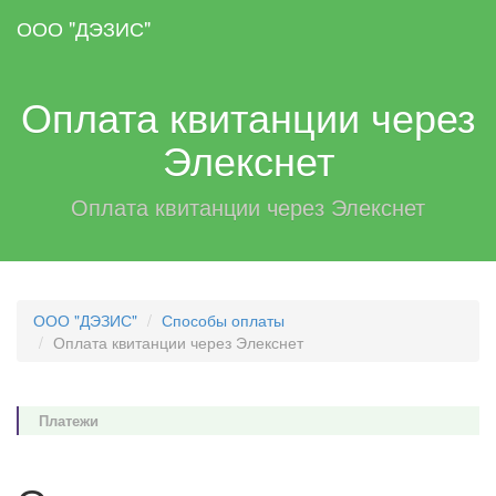
Skip
ООО "ДЭЗИС"
to
main
content
Оплата квитанции через
Элекснет
Оплата квитанции через Элекснет
ООО "ДЭЗИС"
Способы оплаты
Оплата квитанции через Элекснет
Платежи