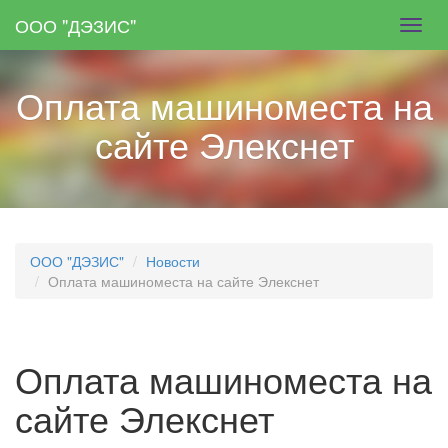
Skip
ООО "ДЭЗИС"
Toggl
to
navig
main
content
Оплата машиноместа на
сайте Элекснет
ООО "ДЭЗИС"
Новости
Оплата машиноместа на сайте Элекснет
Оплата машиноместа на
сайте Элекснет