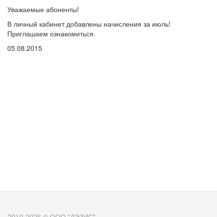
Уважаемые
абоненты
!
В
личный
кабинет
добавлены
начисления
за
июль
!
Приглашаем
ознакомиться
.
05.08.2015
2010-2026 © ООО "ДЭЗИС"