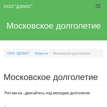
Skip
ООО "ДЭЗИС"
Toggl
to
navig
main
content
Московское долголетие
ООО "ДЭЗИС"
Новости
Московское долголетие
Московское долголетие
Рит-ми-ка...двигайтесь под мелодию долголетия