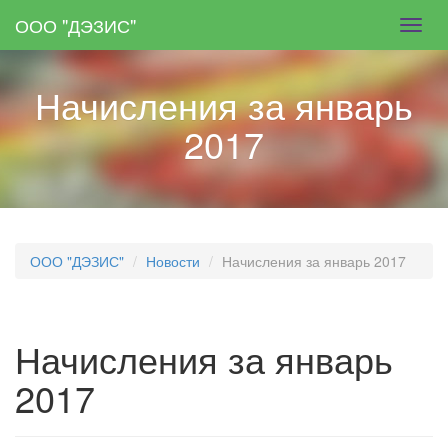
Skip
ООО "ДЭЗИС"
Toggl
to
navig
main
content
Начисления за январь
2017
ООО "ДЭЗИС"
Новости
Начисления за январь 2017
Начисления за январь
2017