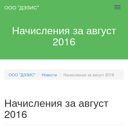
Skip
ООО "ДЭЗИС"
Toggl
to
navig
main
content
Начисления за август
2016
ООО "ДЭЗИС"
Новости
Начисления за август 2016
Начисления за август
2016