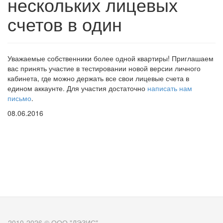
нескольких лицевых
счетов в один
Уважаемые
собственники
более
одной
квартиры
!
Приглашаем
вас
принять
участие
в
тестировании
новой
версии
личного
кабинета
, где
можно
держать
все
свои
лицевые
счета
в
едином
аккаунте
. Для
участия
достаточно
написать
нам
письмо
.
08.06.2016
2010-2026 © ООО "ДЭЗИС"