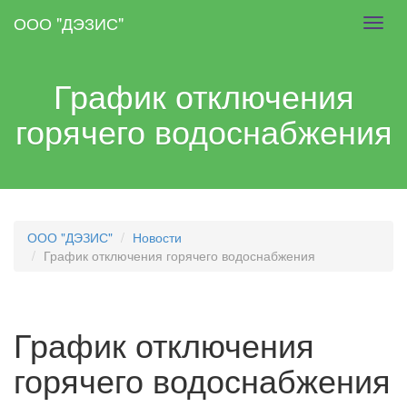
Skip
ООО "ДЭЗИС"
Toggl
to
navig
main
content
График отключения
горячего водоснабжения
ООО "ДЭЗИС"
Новости
График отключения горячего водоснабжения
График отключения
горячего водоснабжения